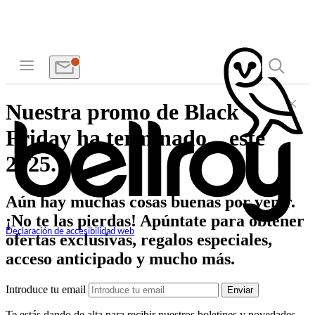
Nuestra promo de Black
Friday ha terminado... este
2025.
Aún hay muchas cosas buenas por venir.
¡No te las pierdas! Apúntate para obtener
Declaración de accesibilidad web
ofertas exclusivas, regalos especiales,
acceso anticipado y mucho más.
Introduce tu email
Enviar
Te estás dando de alta para recibir nuestros boletines y novedades