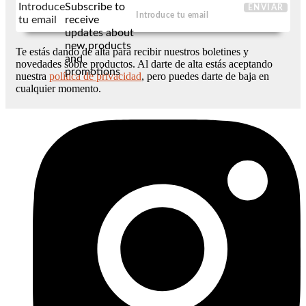
Introduce
Subscribe to
ENVIAR
tu email
receive
updates about
new products
Te estás dando de alta para recibir nuestros boletines y
and
novedades sobre productos. Al darte de alta estás aceptando
promotions
nuestra
política de privacidad
, pero puedes darte de baja en
cualquier momento.