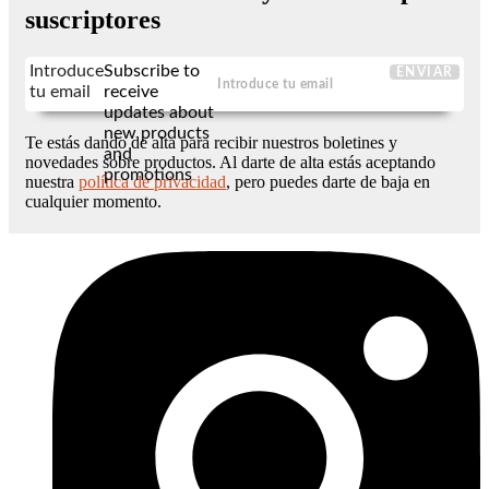
suscriptores
Introduce
Subscribe to
ENVIAR
tu email
receive
updates about
new products
Te estás dando de alta para recibir nuestros boletines y
and
novedades sobre productos. Al darte de alta estás aceptando
promotions
nuestra
política de privacidad
, pero puedes darte de baja en
cualquier momento.