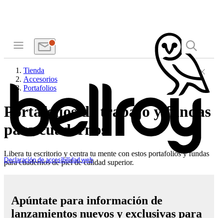
Tienda
Accesorios
Portafolios
Portafolios de trabajo y fundas
para cuadernos
Libera tu escritorio y centra tu mente con estos portafolios y fundas
Declaración de accesibilidad web
para cuadernos de piel de calidad superior.
Apúntate para información de
lanzamientos nuevos y exclusivas para