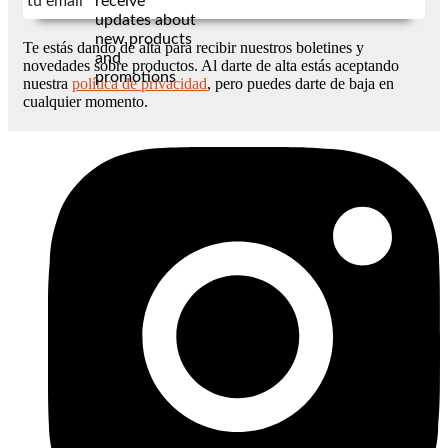
tu email
receive
updates about
new products
Te estás dando de alta para recibir nuestros boletines y
and
novedades sobre productos. Al darte de alta estás aceptando
promotions
nuestra
política de privacidad
, pero puedes darte de baja en
cualquier momento.