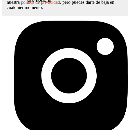
promotions
nuestra
política de privacidad
, pero puedes darte de baja en
cualquier momento.