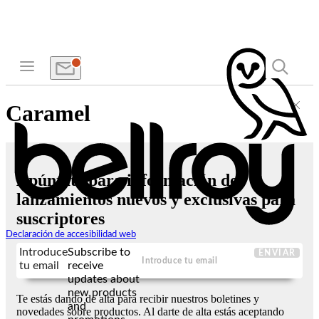
Caramel
Apúntate para información de
lanzamientos nuevos y exclusivas para
suscriptores
Declaración de accesibilidad web
Introduce
Subscribe to
ENVIAR
tu email
receive
updates about
new products
Te estás dando de alta para recibir nuestros boletines y
and
novedades sobre productos. Al darte de alta estás aceptando