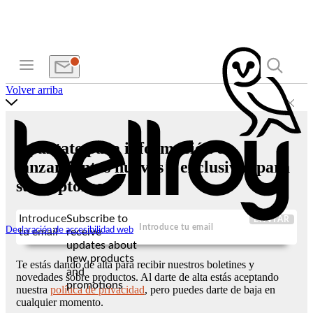
Volver arriba
Apúntate para información de
lanzamientos nuevos y exclusivas para
suscriptores
Introduce
Subscribe to
ENVIAR
Declaración de accesibilidad web
tu email
receive
updates about
new products
Te estás dando de alta para recibir nuestros boletines y
and
novedades sobre productos. Al darte de alta estás aceptando
promotions
nuestra
política de privacidad
, pero puedes darte de baja en
cualquier momento.