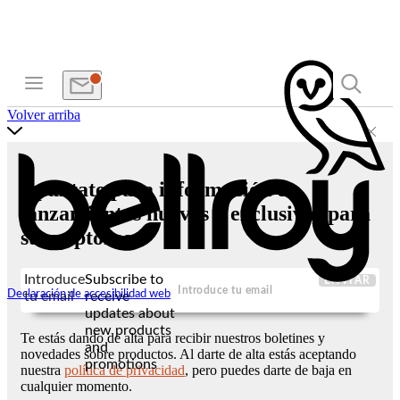
Volver arriba
Apúntate para información de
lanzamientos nuevos y exclusivas para
suscriptores
Introduce
Subscribe to
ENVIAR
Declaración de accesibilidad web
tu email
receive
updates about
new products
Te estás dando de alta para recibir nuestros boletines y
and
novedades sobre productos. Al darte de alta estás aceptando
promotions
nuestra
política de privacidad
, pero puedes darte de baja en
cualquier momento.