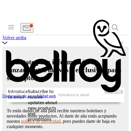
Volver arriba
Apúntate para información de
lanzamientos nuevos y exclusivas para
suscriptores
Introduce
Subscribe to
ENVIAR
Declaración de accesibilidad web
tu email
receive
updates about
new products
Te estás dando de alta para recibir nuestros boletines y
and
novedades sobre productos. Al darte de alta estás aceptando
promotions
nuestra
política de privacidad
, pero puedes darte de baja en
cualquier momento.