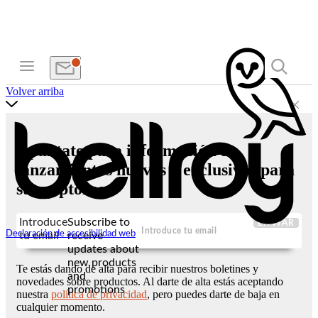
Volver arriba
Apúntate para información de
lanzamientos nuevos y exclusivas para
suscriptores
Introduce
Subscribe to
ENVIAR
Declaración de accesibilidad web
tu email
receive
updates about
new products
Te estás dando de alta para recibir nuestros boletines y
and
novedades sobre productos. Al darte de alta estás aceptando
promotions
nuestra
política de privacidad
, pero puedes darte de baja en
cualquier momento.