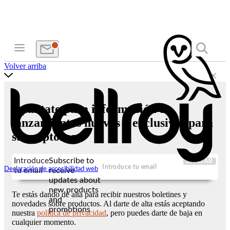
Volver arriba
Apúntate para información de
lanzamientos nuevos y exclusivas para
suscriptores
Introduce
Subscribe to
ENVIAR
Declaración de accesibilidad web
tu email
receive
updates about
new products
Te estás dando de alta para recibir nuestros boletines y
and
novedades sobre productos. Al darte de alta estás aceptando
promotions
nuestra
política de privacidad
, pero puedes darte de baja en
cualquier momento.