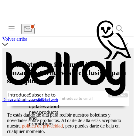
Volver arriba
Apúntate para información de
lanzamientos nuevos y exclusivas para
suscriptores
Introduce
Subscribe to
ENVIAR
Declaración de accesibilidad web
tu email
receive
updates about
new products
Te estás dando de alta para recibir nuestros boletines y
and
novedades sobre productos. Al darte de alta estás aceptando
promotions
nuestra
política de privacidad
, pero puedes darte de baja en
cualquier momento.