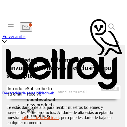
Volver arriba
Apúntate para información de
lanzamientos nuevos y exclusivas para
suscriptores
Introduce
Subscribe to
ENVIAR
Declaración de accesibilidad web
tu email
receive
updates about
new products
Te estás dando de alta para recibir nuestros boletines y
and
novedades sobre productos. Al darte de alta estás aceptando
promotions
nuestra
política de privacidad
, pero puedes darte de baja en
cualquier momento.