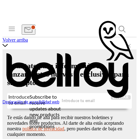
Volver arriba
Apúntate para información de
lanzamientos nuevos y exclusivas para
suscriptores
Introduce
Subscribe to
ENVIAR
Declaración de accesibilidad web
tu email
receive
updates about
new products
Te estás dando de alta para recibir nuestros boletines y
and
novedades sobre productos. Al darte de alta estás aceptando
promotions
nuestra
política de privacidad
, pero puedes darte de baja en
cualquier momento.