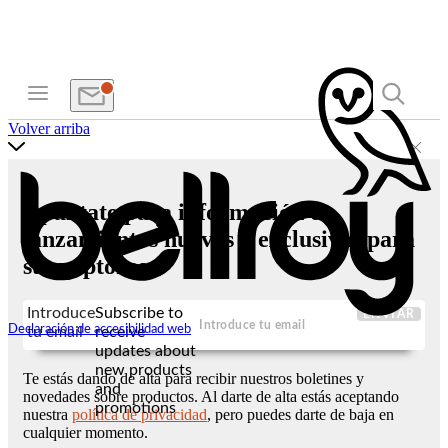
Volver arriba
Apúntate para información de
lanzamientos nuevos y exclusivas para
suscriptores
Introduce
Subscribe to
ENVIAR
Declaración de accesibilidad web
tu email
receive
updates about
new products
Te estás dando de alta para recibir nuestros boletines y
and
novedades sobre productos. Al darte de alta estás aceptando
promotions
nuestra
política de privacidad
, pero puedes darte de baja en
cualquier momento.