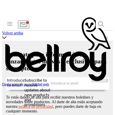
Volver arriba
Apúntate para información de
lanzamientos nuevos y exclusivas para
suscriptores
Introduce
Subscribe to
ENVIAR
Declaración de accesibilidad web
tu email
receive
updates about
new products
Te estás dando de alta para recibir nuestros boletines y
and
novedades sobre productos. Al darte de alta estás aceptando
promotions
nuestra
política de privacidad
, pero puedes darte de baja en
cualquier momento.