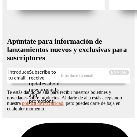
Apúntate para información de
lanzamientos nuevos y exclusivas para
suscriptores
Introduce
Subscribe to
ENVIAR
tu email
receive
updates about
new products
Te estás dando de alta para recibir nuestros boletines y
and
novedades sobre productos. Al darte de alta estás aceptando
promotions
nuestra
política de privacidad
, pero puedes darte de baja en
cualquier momento.