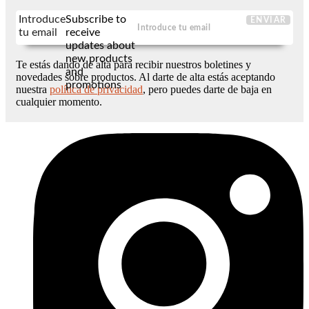
Introduce
Subscribe to
ENVIAR
tu email
receive
updates about
new products
Te estás dando de alta para recibir nuestros boletines y
and
novedades sobre productos. Al darte de alta estás aceptando
promotions
nuestra
política de privacidad
, pero puedes darte de baja en
cualquier momento.