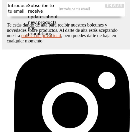
Introduce
Subscribe to
ENVIAR
tu email
receive
updates about
new products
Te estás dando de alta para recibir nuestros boletines y
and
novedades sobre productos. Al darte de alta estás aceptando
promotions
nuestra
política de privacidad
, pero puedes darte de baja en
cualquier momento.